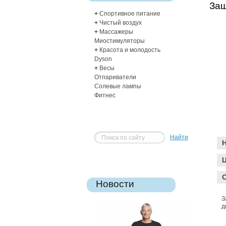
Защ
+
Спортивное питание
+
Чистый воздух
+
Массажеры
Миостимуляторы
+
Красота и молодость
Dyson
+
Весы
Отпариватели
Солевые лампы
Фитнес
Найти
Ц
Новости
З
д