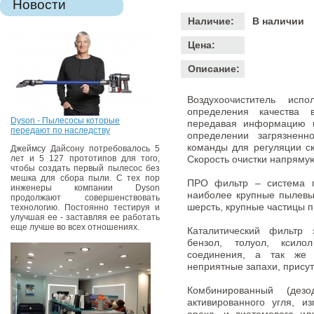
Новости
Наличие:
В наличии
Цена:
Описание:
Воздухоочиститель исп
определения качества 
Dyson - Пылесосы которые
передавая информацию м
передают по наследству
определении загрязненн
команды для регуляции ск
Джеймсу Дайсону потребовалось 5
лет и 5 127 прототипов для того,
Скорость очистки напрямую
чтобы создать первый пылесос без
мешка для сбора пыли. С тех пор
ПРО фильтр – система п
инженеры компании Dyson
наиболее крупные пылевые
продолжают совершенствовать
шерсть, крупные частицы п
технологию. Постоянно тестируя и
улучшая ее - заставляя ее работать
еще лучше во всех отношениях.
Каталитический фильтр 
бензол, толуол, ксило
соединения, а так же 
неприятные запахи, присут
Комбинированный (дез
активированного угля, из