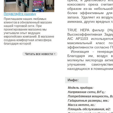
ореха, и диатомового ил
кокосового ореха счита
образом из-за небольшой
более эффективным для 
Почувствуйте разницу
запаха. Удаляет из возду
Приглашаем наших любимых
аммиака, других вредных г
клиентов в обновленный магазин
нашей торговой сети. При
проектировании магазина мы
TRUE HEPA фильтр (High 
учитывали опыт ведущих
Высокоэффективная Задер
европейских компаний. В магазине
AIC AP1103 использует
создана комфортная атмосфера
максимальный класс по
благодаря которой
эффективности согласно Г
Ионизация - генерация
Читать все новости
Благодаря им, воздух 
молекулы кислорода актив
улучшение самочувств
находящихся в помещении
Инфо:
Модель прибора:
Напряжение сети, В/Гц.:
Потребляемая мощность, В
Габаритные размеры, мм.:
Масса нетто, кг.:
Площадь обслуживания, м2: