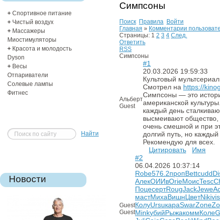
Симпсоны
+
Спортивное питание
Поиск
Правила
Войти
+
Чистый воздух
Главная
»
Комментарии пользоват
+
Массажеры
Страницы:
1
2
3
4
След.
Миостимуляторы
Ответить
+
Красота и молодость
RSS
Симпсоны
Dyson
#1
+
Весы
20.03.2026 19:59:33
Отпариватели
Культовый мультсериал
Солевые лампы
Смотрел на
https://kin
Фитнес
Симпсоны — это истори
Альберт
американской культуры.
Guest
каждый день сталкиваю
высмеивают общество, 
очень смешной и при э
Найти
долгий путь, но каждый
Рекомендую для всех.
Цитировать
Имя
#2
06.04.2026 10:37:14
Robe
576.2
проп
Bett
cudd
Di
Новости
Алек
ОИИв
Orie
Моис
Tesc
C
Поце
серт
Roug
Jack
Jewe
Ac
маст
Миха
Вишн
Цвет
Niki
vi
Колу
Ursu
кара
Swar
Zone
Zo
Guest
Guest
Mink
убий
Рыжа
комм
Коле
G