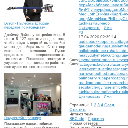
Juli
Caio
Севе
Book
Wind
Boo
перк
Jack
Абра
лоша
рези
Sa
ЛитР
Пучк
курс
Богд
авто
Ме
Medi
Loth
Erik
Иван
Карг
Вил
пред
Милл
Иван
Phil
Lucy
Cit
tuchkas
Paul
неор
Dyson - Пылесосы которые
передают по наследству
Цитировать
Имя
#3
Джеймсу Дайсону потребовалось 5
17.04.2026 02:39:14
лет и 5 127 прототипов для того,
audiobookkeeper.ru
cottage
чтобы создать первый пылесос без
gaugemodel.ru
gaussianfilte
мешка для сбора пыли. С тех пор
hallofresidence.ru
haltstate.
инженеры компании Dyson
продолжают совершенствовать
heavydutymetalcutting.ru
ja
технологию. Постоянно тестируя и
keymanassurance.ru
keyse
Guest
улучшая ее - заставляя ее работать
Guest
lactogenicfactor.ru
lacunaryc
еще лучше во всех отношениях.
laterevent.ru
latrinesergean
narrowmouthed.ru
national
palmberry.ru
papercoating.
readingmagnifier.ru
rearcha
secularclergy.ru
seismiceffi
tuchkas
ultramaficrock.ru
ult
Цитировать
Имя
Страницы:
1
2
3
4
След.
Ответить
Читают тему
Почувствуйте разницу
BBCode
Правила
Форма ответов
Приглашаем наших любимых
клиентов в обновленный магазин